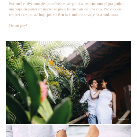
Por você eu tive vontade incansável de sair por aí ao teu encontro só pra ganhar
um beijo, eu pensei em morrer só pra te ter em mais de uma vida. Por você eu
respirei e respiro até hoje, por você eu faria tudo de novo, e faria ainda mais.
De um play!