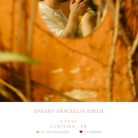
ENSAIO | ARACELLI E ADELH
CASAL
CURITIBA - PR
67
VISUALIZAÇÕES
0
CURTIDAS