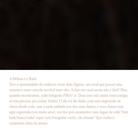
A Milena e o Rafa!
Tive a oportunidade de conhecer essas duas figuras, um casal que possui uma
sintonia e uma conexão incrível entre eles. Achar um casal assim não é fácil! Mas,
quando encontramos, todo fotógrafo PIRA! rs' Deus tem sido muito bom comigo,
só traz pessoas pra somar. Enfim! O dia foi tão lindo, com uma impressão de
chuva desde cedo, mas a tarde nublada nos deu uma chance, e essa chance esta
aqui registrada com muito amor, um dos pré-casamentos mais legais da vida! Sem
look branco haha' super curti fotografar vocês, são demais! Que venha o
casamento cheio de amoor.