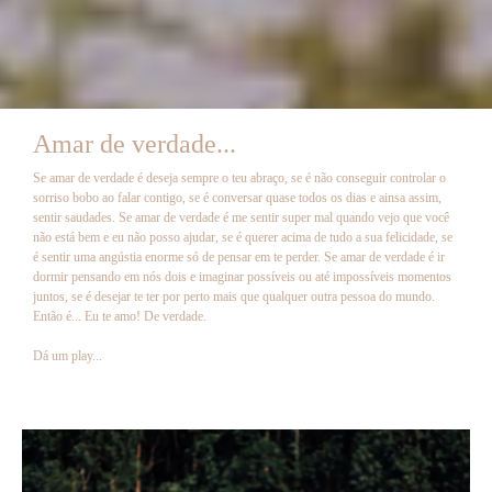
Amar de verdade...
Se amar de verdade é deseja sempre o teu abraço, se é não conseguir controlar o
sorriso bobo ao falar contigo, se é conversar quase todos os dias e ainsa assim,
sentir saudades. Se amar de verdade é me sentir super mal quando vejo que você
não está bem e eu não posso ajudar, se é querer acima de tudo a sua felicidade, se
é sentir uma angústia enorme só de pensar em te perder. Se amar de verdade é ir
dormir pensando em nós dois e imaginar possíveis ou até impossíveis momentos
juntos, se é desejar te ter por perto mais que qualquer outra pessoa do mundo.
Então é... Eu te amo! De verdade.
Dá um play...