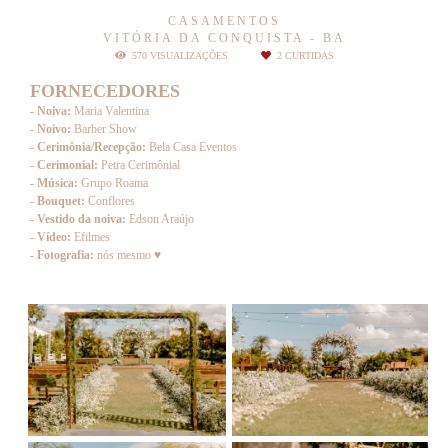
CASAMENTOS
VITÓRIA DA CONQUISTA - BA
570
VISUALIZAÇÕES
2
CURTIDAS
FORNECEDORES
- Noiva:
Maria Valentina
- Noivo:
Barber Show
- Cerimônia/Recepção:
Bela Casa Eventos
- Cerimonial:
Petra Cerimônial
- Música:
Grupo Roama
- Bouquet:
Conflores
- Vestido da noiva:
Edson Araújo
- Vídeo:
Efilmes
- Fotografia:
nós mesmo ♥