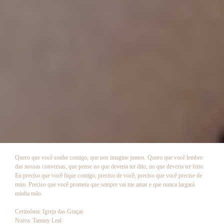
Quero que você sonhe comigo, que nos imagine juntos. Quero que você lembre
das nossas conversas, que pense no que deveria ter dito, no que deveria ter feito.
Eu preciso que você fique comigo, preciso de você, preciso que você precise de
mim. Preciso que você prometa que sempre vai me amar e que nunca largará
minha mão.
Cerimônia: Igreja das Graças
Noiva: Tammy Leal