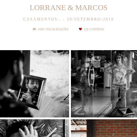
LORRANE & MARCOS
CASAMENTOS
20/SETEMBRO/2018
1680
VISUALIZAÇÕES
128
CURTIDAS