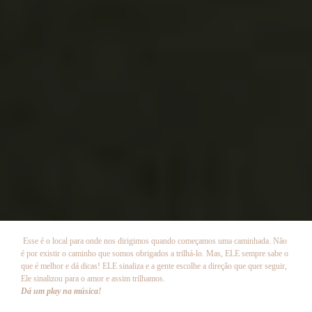
Esse é o local para onde nos dirigimos quando começamos uma caminhada. Não
é por existir o caminho que somos obrigados a trilhá-lo. Mas, ELE sempre sabe o
que é melhor e dá dicas! ELE sinaliza e a gente escolhe a direção que quer seguir,
Ele sinalizou para o amor e assim trilhamos.
Dá um play na música!