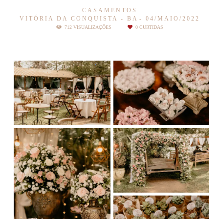
CASAMENTOS
VITÓRIA DA CONQUISTA - BA
04/MAIO/2022
712
VISUALIZAÇÕES
0
CURTIDAS