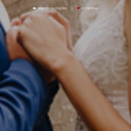
1094
VISUALIZAÇÕES
0
CURTIDAS