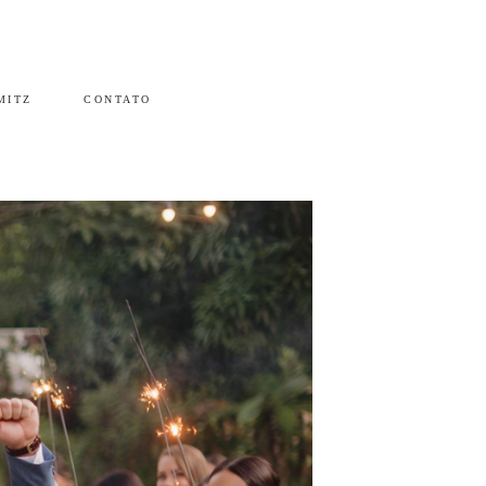
MITZ
CONTATO